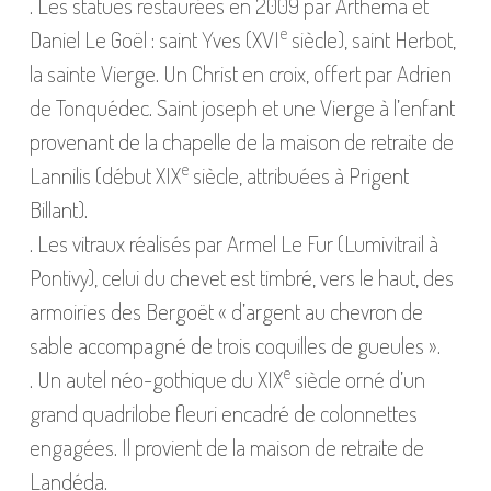
. Les statues restaurées en 2009 par Arthema et
e
Daniel Le Goël : saint Yves (XVI
siècle), saint Herbot,
la sainte Vierge. Un Christ en croix, offert par Adrien
de Tonquédec. Saint joseph et une Vierge à l’enfant
provenant de la chapelle de la maison de retraite de
e
Lannilis (début XIX
siècle, attribuées à Prigent
Billant).
. Les vitraux réalisés par Armel Le Fur (Lumivitrail à
Pontivy), celui du chevet est timbré, vers le haut, des
armoiries des Bergoët « d’argent au chevron de
sable accompagné de trois coquilles de gueules ».
e
. Un autel néo-gothique du XIX
siècle orné d’un
grand quadrilobe fleuri encadré de colonnettes
engagées. Il provient de la maison de retraite de
Landéda.