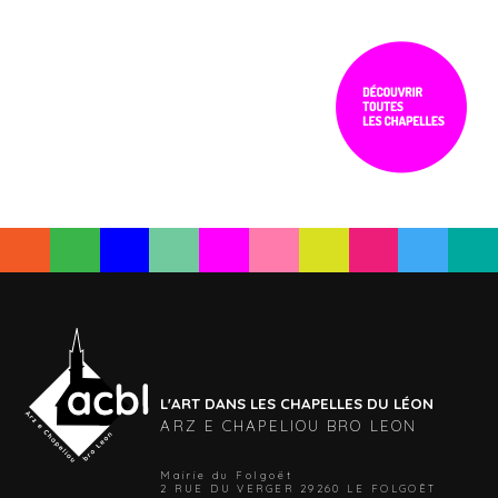
L'ART DANS LES CHAPELLES DU LÉON
ARZ E CHAPELIOU BRO LEON
Mairie du Folgoët
2 RUE DU VERGER 29260 LE FOLGOËT