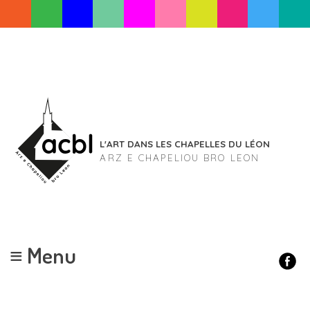
Skip
to
content
L'ART DANS LES CHAPELLES DU LÉON
ARZ E CHAPELIOU BRO LEON
≡ Menu