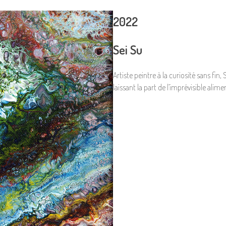
2022
Sei Su
Artiste peintre à la curiosité sans fi
laissant la part de l’imprévisible alim