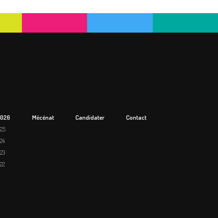
2026
Mécénat
Candidater
Contact
025
024
023
022