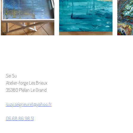
Sei Su
Atelier-forge Les Brieux
35380 Plélan Le Grand
suzy.seigneuret@yahoo.fr
06 68 86 98 51