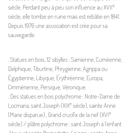
e
siècle. Perdant peu à peu son influence au XVII
siècle, elle tombe en ruine mais est rebâtie en 1841.
Depuis 1976 une association est crée pour sa
sauvegarde.
. Statues en bois, 12 sibylles : Samienne, Cuméenne,
Delphique, Tiburtine, Phrygienne, Agrippa ou
Égyptienne, Libyque, Érythréenne, Europa,
Cimmérienne, Persique, Véronique.
. Des statues en bois polychrome : Notre-Dame de
e
Locmaria, saint Joseph (XIX
siècle), sainte Anne
e
(Marie disparue) , Grand crucifix de la nef (XVI
siècle) / plâtre polychrome : saint Joseph à l’enfant
Jésus et sainte Bernadette / pierre : sainte Anne