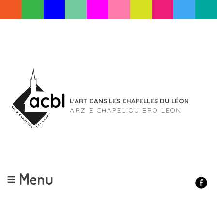
Skip
to
content
L'ART DANS LES CHAPELLES DU LÉON
ARZ E CHAPELIOU BRO LEON
≡ Menu