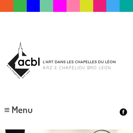
Skip
to
content
L'ART DANS LES CHAPELLES DU LÉON
ARZ E CHAPELIOU BRO LEON
≡ Menu